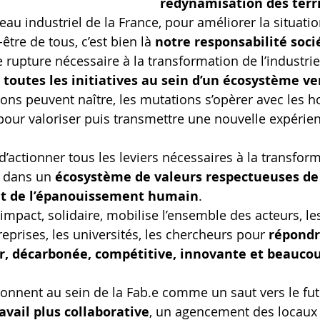
redynamisation des terri
au industriel de la France, pour améliorer la situati
être de tous, c’est bien là
 notre responsabilité soci
e rupture nécessaire à la transformation de l’industrie
 toutes les initiatives au sein d’un écosystème v
ions peuvent naître, les mutations s’opèrer avec les 
ur valoriser puis transmettre une nouvelle expérienc
d’actionner tous les leviers nécessaires à la transfor
e dans un
 écosystème de valeurs respectueuses de
et de l’épanouissement humain
.
 impact, solidaire, mobilise l’ensemble des acteurs, les
eprises, les universités, les chercheurs pour 
répondr
ur, décarbonée, compétitive, innovante et beaucou
onnent au sein de la Fab.e comme un saut vers le fut
avail plus collaborative
, un agencement des locaux i