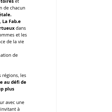
toires 
et 
on de chacun 
étale.
, 
La Fab.e 
ertueux
 dans 
hommes et les 
e de la vie 
mation de 
 
 régions, les 
e au défi de 
p plus 
ur avec une 
nvitant à 