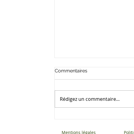
Commentaires
Rédigez un commentaire...
30 ans après le traité de
l’UE, l’Europe se mobilise
pour la transition verte
Mentions légales
Poli